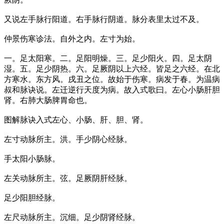
又说左手脉行阳道。右手脉行阴道。脉分表里太过不及。
仲景伤寒诊法。自外之内。左寸为始。
一。足太阳寒。二。足阳明燥。三。足少阳火。四。足太阴
湿。五。足少阴热。六。足厥阴以上六经。皆足之六经。在北
方寒水。东方风。戌丑之位。故始于伤寒。病发于春。为温病
叔和脉诀说。左迁逆行天度为病。故入式歌曰。左心小肠肝胆
肾。右肺大肠脾胃命也。
图解脉诀入式左心、小肠、肝、胆、肾。
左寸动脉所主。洪。手少阴心经脉。
手太阳小肠脉。
左关动脉所主。弦。足厥阴肝经脉。
足少阳胆经脉。
左尺动脉所主。沉细。足少阴肾经脉。