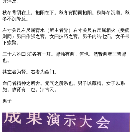
升浮反。
秋冬背阴在上。抱阳在下。秋冬背阴而抱阳。秋降冬沉顺。秋
冬不沉降反。
左寸关尺左尺属肾水（所主者异）右寸关尺右尺属相火（受病
则同）男曰作强之官。女曰技巧之官。男子内结七疝。女子带
下瘕聚。
三十六难曰∶脏各有一耳。肾独有两，何也。然肾两者非皆肾
也。
其左者为肾。右者为命门。
命门者精神之所舍。元气之所系也。男子以藏精。女子以系
胞。故肾有二也。洁古云。
男子