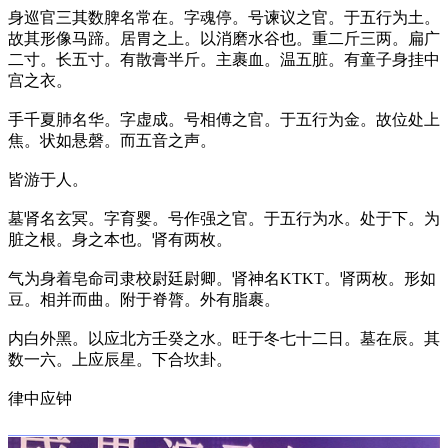
身巡官三其数脾名常在。字魂停。号谏议之官。于五行为土。
故其形像马蹄。居胃之上。以消磨水谷也。重二斤三两。扁广
二寸。长五寸。有散膏半斤。主裹血。温五脏。有童子身挂中
宫之衣。
手千夏肺名华。字虚成。号相傅之官。于五行为金。故位处上
焦。状如悬磬。而五音之声。
皆游于人。
墓肾名玄冥。字育婴。号作强之官。于五行为水。处于下。为
脏之根。身之本也。肾有两枚。
气为身着皂命司隶校尉廷尉卿。肾神名KTKT。肾两枚。形如
豆。相并而曲。附于脊膂。外有脂裹。
内白外黑。以应北方壬癸之水。旺于冬七十二日。墓在辰。其
数一六。上应辰星。下合坎卦。
律中应钟