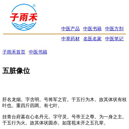
中医产品
中医书籍
中医方剂
中草药材
名医名家
中医笔记
子雨禾首页
中医书籍
五脏像位
肝名龙烟。字含明。号将军之官。于五行为木。故其体状有枝
叶也。重四斤四两。有七叶。
挂青台府墓在心名丹元。字守灵。号帝王之尊。为一身之主。
于五行为火。故其体状圆赤。如莲苞未开之五孔辈。